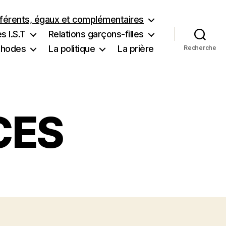
fférents, égaux et complémentaires
s I.S.T
Relations garçons-filles
éthodes
La politique
La prière
Recherche
CES