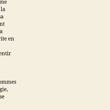
mme
 la
sa
ent
la
ite en
entir
 hommes
gie,
se