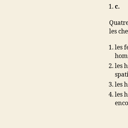
c
Quatre
les ch
les 
hom
les 
spat
les 
les 
encor