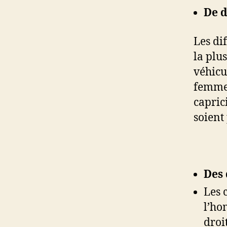
De d
Les di
la plu
véhicu
femmes
capric
soient
Des 
Les 
l’ho
droi