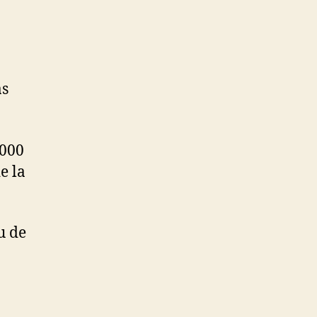
as
0000
e la
u de