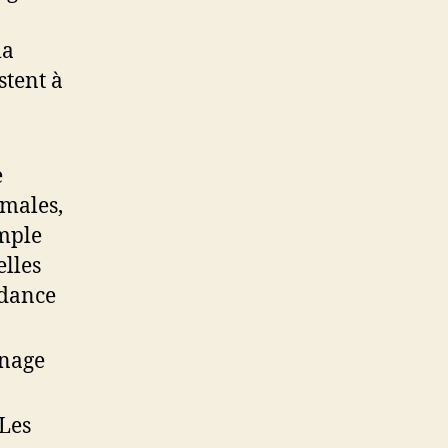
la
stent à
e
males,
mple
elles
ndance
anage
 Les