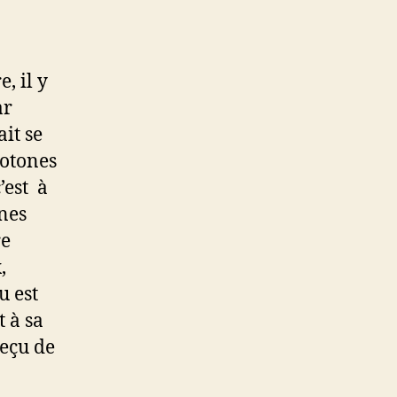
, il y
ar
it se
notones
’est à
anes
re
,
u est
 à sa
reçu de