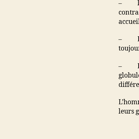
– les 
contra
accueil
– Les 
toujou
– La p
globul
différ
L’homm
leurs 