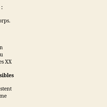
 :
orps.
on
du
es XX
sibles
stent
mme