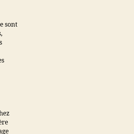
ce sont
,
s
es
chez
ère
rage