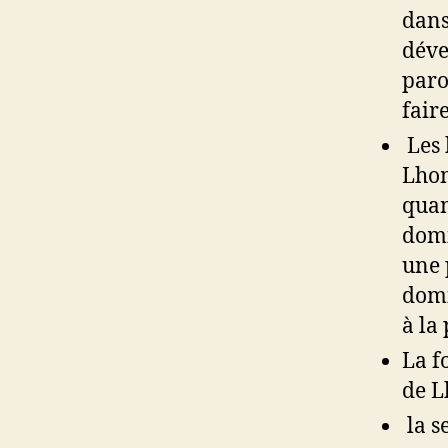
dans
déve
paro
fair
Les 
Lhom
quan
domi
une 
domi
à la 
La f
de 
la s