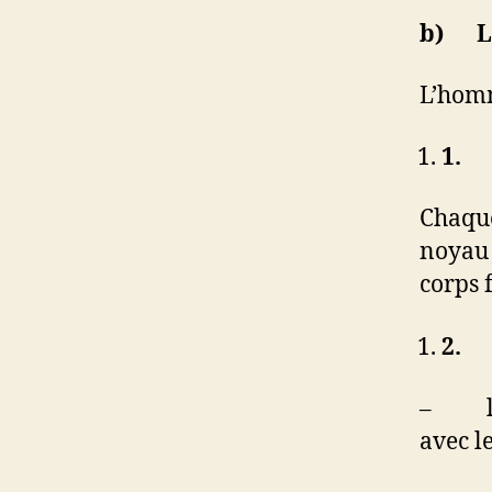
b)
L
L’homm
1
Chaque
noyau 
corps 
2
– les 
avec l