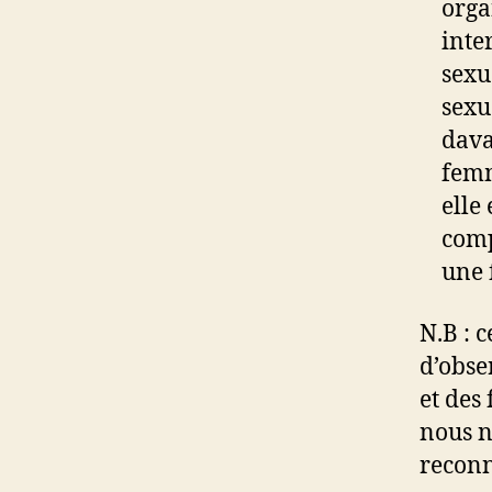
orga
inte
sexu
sexu
dava
femm
elle
comp
une 
N.B : 
d’obse
et des
nous n
reconn